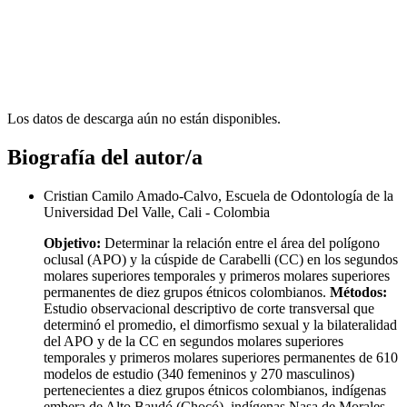
Los datos de descarga aún no están disponibles.
Biografía del autor/a
Cristian Camilo Amado-Calvo, Escuela de Odontologí­a de la
Universidad Del Valle, Cali - Colombia
Objetivo:
Determinar la relación entre el área del polí­gono
oclusal (APO) y la cúspide de Carabelli (CC) en los segundos
molares superiores temporales y primeros molares superiores
permanentes de diez grupos étnicos colombianos.
Métodos:
Estudio observacional descriptivo de corte transversal que
determinó el promedio, el dimorfismo sexual y la bilateralidad
del APO y de la CC en segundos molares superiores
temporales y primeros molares superiores permanentes de 610
modelos de estudio (340 femeninos y 270 masculinos)
pertenecientes a diez grupos étnicos colombianos, indí­genas
embera de Alto Baudó (Chocó), indí­genas Nasa de Morales