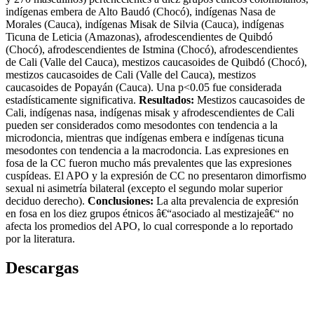
indí­genas embera de Alto Baudó (Chocó), indí­genas Nasa de
Morales (Cauca), indí­genas Misak de Silvia (Cauca), indí­genas
Ticuna de Leticia (Amazonas), afrodescendientes de Quibdó
(Chocó), afrodescendientes de Istmina (Chocó), afrodescendientes
de Cali (Valle del Cauca), mestizos caucasoides de Quibdó (Chocó),
mestizos caucasoides de Cali (Valle del Cauca), mestizos
caucasoides de Popayán (Cauca). Una p<0.05 fue considerada
estadí­sticamente significativa.
Resultados:
Mestizos caucasoides de
Cali, indí­genas nasa, indí­genas misak y afrodescendientes de Cali
pueden ser considerados como mesodontes con tendencia a la
microdoncia, mientras que indí­genas embera e indí­genas ticuna
mesodontes con tendencia a la macrodoncia. Las expresiones en
fosa de la CC fueron mucho más prevalentes que las expresiones
cuspí­deas. El APO y la expresión de CC no presentaron dimorfismo
sexual ni asimetrí­a bilateral (excepto el segundo molar superior
deciduo derecho).
Conclusiones:
La alta prevalencia de expresión
en fosa en los diez grupos étnicos â€“asociado al mestizajeâ€“ no
afecta los promedios del APO, lo cual corresponde a lo reportado
por la literatura.
Descargas