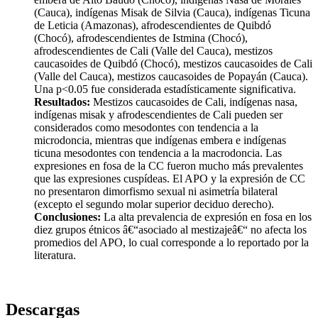
(Cauca), indí­genas Misak de Silvia (Cauca), indí­genas Ticuna
de Leticia (Amazonas), afrodescendientes de Quibdó
(Chocó), afrodescendientes de Istmina (Chocó),
afrodescendientes de Cali (Valle del Cauca), mestizos
caucasoides de Quibdó (Chocó), mestizos caucasoides de Cali
(Valle del Cauca), mestizos caucasoides de Popayán (Cauca).
Una p<0.05 fue considerada estadí­sticamente significativa.
Resultados:
Mestizos caucasoides de Cali, indí­genas nasa,
indí­genas misak y afrodescendientes de Cali pueden ser
considerados como mesodontes con tendencia a la
microdoncia, mientras que indí­genas embera e indí­genas
ticuna mesodontes con tendencia a la macrodoncia. Las
expresiones en fosa de la CC fueron mucho más prevalentes
que las expresiones cuspí­deas. El APO y la expresión de CC
no presentaron dimorfismo sexual ni asimetrí­a bilateral
(excepto el segundo molar superior deciduo derecho).
Conclusiones:
La alta prevalencia de expresión en fosa en los
diez grupos étnicos â€“asociado al mestizajeâ€“ no afecta los
promedios del APO, lo cual corresponde a lo reportado por la
literatura.
Descargas