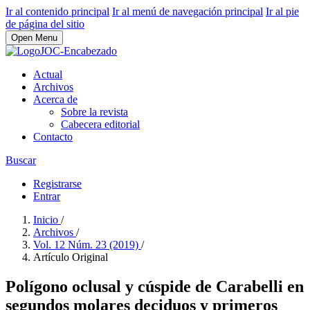
Ir al contenido principal
Ir al menú de navegación principal
Ir al pie
de página del sitio
Open Menu
Actual
Archivos
Acerca de
Sobre la revista
Cabecera editorial
Contacto
Buscar
Registrarse
Entrar
Inicio
/
Archivos
/
Vol. 12 Núm. 23 (2019)
/
Artí­culo Original
Polí­gono oclusal y cúspide de Carabelli en
segundos molares deciduos y primeros