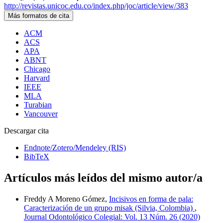
http://revistas.unicoc.edu.co/index.php/joc/article/view/383
Más formatos de cita
ACM
ACS
APA
ABNT
Chicago
Harvard
IEEE
MLA
Turabian
Vancouver
Descargar cita
Endnote/Zotero/Mendeley (RIS)
BibTeX
Artículos más leídos del mismo autor/a
Freddy A Moreno Gómez,
Incisivos en forma de pala:
Caracterización de un grupo misak (Silvia, Colombia)
,
Journal Odontológico Colegial: Vol. 13 Núm. 26 (2020)