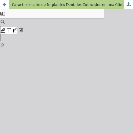
Caracterización de Implantes Dentales Colocados en una Clí­nica Odontológica Docencia-Servicio de Cali