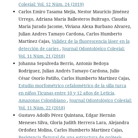
Colegial: Vol. 12 Núm. 24 (2019)
Carlos Emiro Tasama Mejia, Nestor Mauricio Jiménez
Urrego, Adriana Marí­a Ballesteros Buitrago, Claudia
Maria Jurado Jacome, Viviana Alexa Burbano Alvarez,
Julian Andres Tamayo Cardona, Carlos Humberto
Martinez Cajas,
Validez de la fluorescencia láser en la
detección de caries
,
Journal Odontológico Colegial:
Vol. 11 Núm. 21 (2018)
Johanna Sepulveda Berrio, Antonio Bedoya
Rodríguez, Julian Andrés Tamayo Cardona, Julio
César Osorio Patiño, Carlos Humberto Martínez Cajas,
Estudio morfométrico cefalométrico de la silla turca
en niños Ticunas entre 10 y 12 años de Leticia,
Amazonas Colombiano
,
Journal Odontológico Colegial:
Vol. 11 Núm. 22 (2018)
Gustavo Adolfo Pérez Quintana, Edgar Hernán
Meneses Silva, Gloria Judith Herrera Lara, Alejandra
Ordoñez Molina, Carlos Humberto Martínez Cajas,
Resistencia flexural de una estructura de prótesis