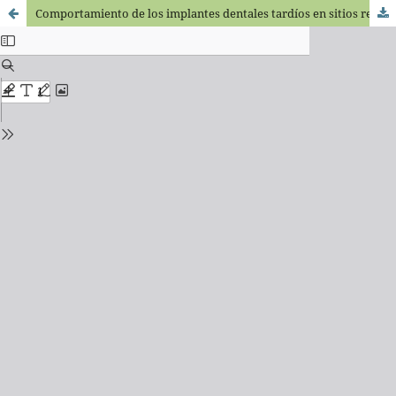
Comportamiento de los implantes dentales tardíos en sitios regenerados verticalmente. Revisión sistemática