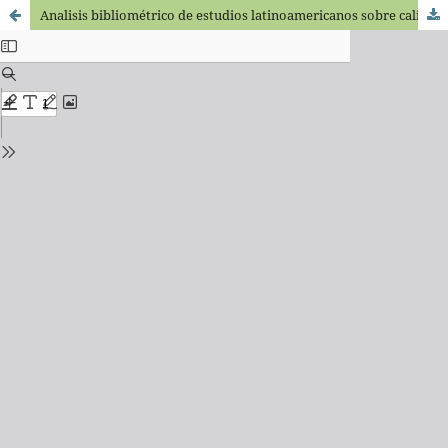
Analisis bibliométrico de estudios latinoamericanos sobre calidad de vida relacionada con la salud bucal