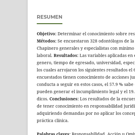
RESUMEN
Objetivo:
Determinar el conocimiento sobre resp
Métodos:
Se encuestaron 328 odontólogos de la
Chapinero generales y especialistas con mí­nimo
laboral.
Resultados:
Las variables aplicadas en 
genero, tiempo de egresado, universidad, especial
los cuales arrojaron los siguientes resultados el
encuestados tienen conocimiento de acciones jurí
conducta a seguir en estos casos, el 57.9 % sabe
pueden generar el incumplimiento legal y el 19.
dicos.
Conclusiones:
Los resultados de la encue
de tener conocimiento en responsabilidad jurí­di
adquiriendo demandas por no aplicar los concep
práctica clí­nica.
Palabras claves:
Responsabilidad, Acción u Omis