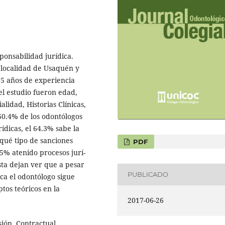
onsabilidad jurí­dica.
 localidad de Usaquén y
 5 años de experiencia
el estudio fueron edad,
idad, Historias Clí­nicas,
 60.4% de los odontólogos
­dicas, el 64.3% sabe la
 qué tipo de sanciones
PDF
5% atenido procesos jurí­
sta dejan ver que a pesar
PUBLICADO
ca el odontólogo sigue
tos teóricos en la
2017-06-26
ión, Contractual.