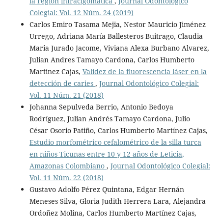
la región infracigomática
,
Journal Odontológico
Colegial: Vol. 12 Núm. 24 (2019)
Carlos Emiro Tasama Mejia, Nestor Mauricio Jiménez
Urrego, Adriana Marí­a Ballesteros Buitrago, Claudia
Maria Jurado Jacome, Viviana Alexa Burbano Alvarez,
Julian Andres Tamayo Cardona, Carlos Humberto
Martinez Cajas,
Validez de la fluorescencia láser en la
detección de caries
,
Journal Odontológico Colegial:
Vol. 11 Núm. 21 (2018)
Johanna Sepulveda Berrio, Antonio Bedoya
Rodríguez, Julian Andrés Tamayo Cardona, Julio
César Osorio Patiño, Carlos Humberto Martínez Cajas,
Estudio morfométrico cefalométrico de la silla turca
en niños Ticunas entre 10 y 12 años de Leticia,
Amazonas Colombiano
,
Journal Odontológico Colegial:
Vol. 11 Núm. 22 (2018)
Gustavo Adolfo Pérez Quintana, Edgar Hernán
Meneses Silva, Gloria Judith Herrera Lara, Alejandra
Ordoñez Molina, Carlos Humberto Martínez Cajas,