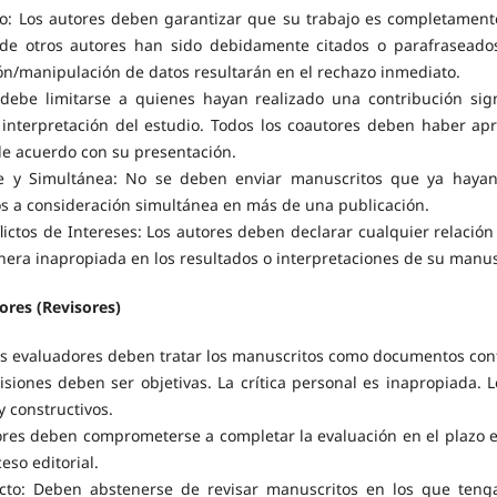
io: Los autores deben garantizar que su trabajo es completament
 de otros autores han sido debidamente citados o parafraseado
ción/manipulación de datos resultarán en el rechazo inmediato.
 debe limitarse a quienes hayan realizado una contribución sign
 interpretación del estudio. Todos los coautores deben haber apr
de acuerdo con su presentación.
le y Simultánea: No se deben enviar manuscritos que ya hayan
los a consideración simultánea en más de una publicación.
lictos de Intereses: Los autores deben declarar cualquier relación
nera inapropiada en los resultados o interpretaciones de su manus
ores (Revisores)
os evaluadores deben tratar los manuscritos como documentos conf
visiones deben ser objetivas. La crítica personal es inapropiada.
y constructivos.
sores deben comprometerse a completar la evaluación en el plazo
ceso editorial.
icto: Deben abstenerse de revisar manuscritos en los que tenga