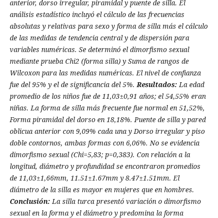
anterior, dorso irregular, piramidal y puente de silla. El
análisis estadí­stico incluyó el cálculo de las frecuencias
absolutas y relativas para sexo y forma de silla más el cálculo
de las medidas de tendencia central y de dispersión para
variables numéricas. Se determinó el dimorfismo sexual
mediante prueba Chi2 (forma silla) y Suma de rangos de
Wilcoxon para las medidas numéricas. El nivel de confianza
fue del 95% y el de significancia del 5%.
Resultados:
La edad
promedio de los niños fue de 11,03±0,91 años; el 54,55% eran
niñas. La forma de silla más frecuente fue normal en 51,52%,
Forma piramidal del dorso en 18,18%. Puente de silla y pared
oblicua anterior con 9,09% cada una y Dorso irregular y piso
doble contornos, ambas formas con 6,06%. No se evidencia
dimorfismo sexual (Chi=5,83; p=0,383). Con relación a la
longitud, diámetro y profundidad se encontraron promedios
de 11,03±1,66mm, 11.51±1.67mm y 8.47±1.51mm. El
diámetro de la silla es mayor en mujeres que en hombres.
Conclusión:
La silla turca presentó variación o dimorfismo
sexual en la forma y el diámetro y predomina la forma