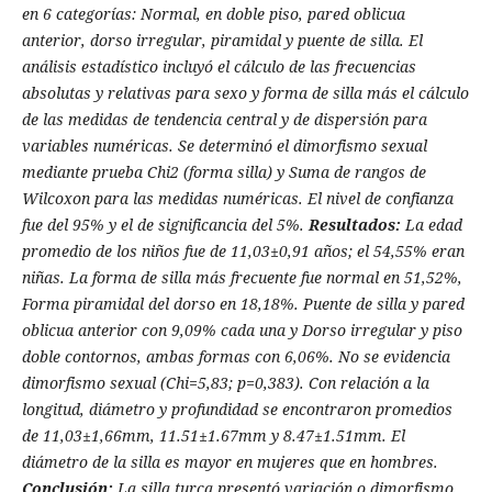
en 6 categorí­as: Normal, en doble piso, pared oblicua
anterior, dorso irregular, piramidal y puente de silla. El
análisis estadí­stico incluyó el cálculo de las frecuencias
absolutas y relativas para sexo y forma de silla más el cálculo
de las medidas de tendencia central y de dispersión para
variables numéricas. Se determinó el dimorfismo sexual
mediante prueba Chi2 (forma silla) y Suma de rangos de
Wilcoxon para las medidas numéricas. El nivel de confianza
fue del 95% y el de significancia del 5%.
Resultados:
La edad
promedio de los niños fue de 11,03±0,91 años; el 54,55% eran
niñas. La forma de silla más frecuente fue normal en 51,52%,
Forma piramidal del dorso en 18,18%. Puente de silla y pared
oblicua anterior con 9,09% cada una y Dorso irregular y piso
doble contornos, ambas formas con 6,06%. No se evidencia
dimorfismo sexual (Chi=5,83; p=0,383). Con relación a la
longitud, diámetro y profundidad se encontraron promedios
de 11,03±1,66mm, 11.51±1.67mm y 8.47±1.51mm. El
diámetro de la silla es mayor en mujeres que en hombres.
Conclusión:
La silla turca presentó variación o dimorfismo