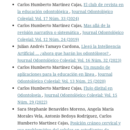
Carlos Humberto Martinez Cajas,
El club de revista en
la educación odontológica
,
Journal Odontológico
Colegial: Vol. 17 Núm. 33 (2024)
Carlos Humberto Martinez Cajas,
Mas allá de la
revisión narrativa o sistemática
,
Journal Odontológico
Colegial: Vol. 12 Núm. 24 (2019)
Julían Andrés Tamayo Cardona,
Llegó la Inteligencia
Artificial … ¿ahora que harán los odontólogos?
,
Journal Odontológico Colegial: Vol. 16 Núm. 32 (2023)
Carlos Humberto Martínez Cajas,
Un mundo de
aplicaciones para la educación en línea
,
Journal
Odontológico Colegial: Vol. 13 Núm. 25 (2020)
Carlos Humberto Martinez Cajas,
Flujo digital en
Odontología
,
Journal Odontológico Colegial: Vol. 15
Núm. 29 (2022)
Sara Stephanie Benavides Moreno, Angela María
Morales Vela, Antonio Bedoya Rodríguez, Carlos
Humberto Martínez Cajas,
Posición cráneo cervical y
uso problemático del celular en estudiantes de