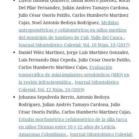
Lizeth Daniela Quintero, Dania Botero Jimenez, Rocio
Del Pilar Fernandez, Julián Andres Tamayo Cardona,
Julio César Osorio Patiño, Carlos Humberto Martinez
Cajas, Noel Antonio Bedoya Rodriguez,
Medidas
antropométricas y cefalométricas en niños mestizos
del municipio de Santiago de Cali, Valle del Cauca
,
Journal Odontológico Colegial: Vol. 10 Núm. 19 (2017)
Daniel Vélez Martí­nez, Jorge Luis Martínez Gonzalez,
Luis Fernando Díaz Cepeda, Julio Cesar Osorio Patiño,
Carlos Humberto Martinez Cajas,
Evaluación
tomográfica de mini-implantes ortodónticos (MIO) en
la región infracigomática
,
Journal Odontológico
Colegial: Vol. 12 Núm. 24 (2019)
Johanna Sepulveda Berrio, Antonio Bedoya
Rodríguez, Julian Andrés Tamayo Cardona, Julio
César Osorio Patiño, Carlos Humberto Martínez Cajas,
Estudio morfométrico cefalométrico de la silla turca
en niños Ticunas entre 10 y 12 años de Leticia,
Amazonas Colombiano
,
Journal Odontológico Colegial: