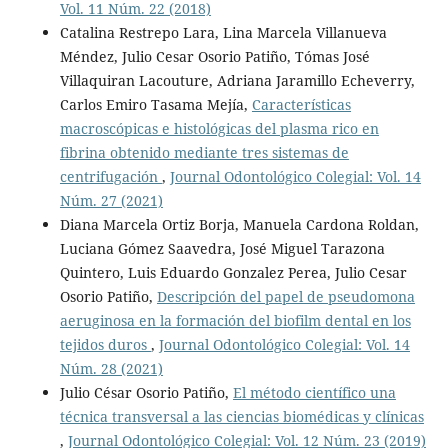
Vol. 11 Núm. 22 (2018)
Catalina Restrepo Lara, Lina Marcela Villanueva
Méndez, Julio Cesar Osorio Patiño, Tómas José
Villaquiran Lacouture, Adriana Jaramillo Echeverry,
Carlos Emiro Tasama Mejía,
Características
macroscópicas e histológicas del plasma rico en
fibrina obtenido mediante tres sistemas de
centrifugación
,
Journal Odontológico Colegial: Vol. 14
Núm. 27 (2021)
Diana Marcela Ortiz Borja, Manuela Cardona Roldan,
Luciana Gómez Saavedra, José Miguel Tarazona
Quintero, Luis Eduardo Gonzalez Perea, Julio Cesar
Osorio Patiño,
Descripción del papel de pseudomona
aeruginosa en la formación del biofilm dental en los
tejidos duros
,
Journal Odontológico Colegial: Vol. 14
Núm. 28 (2021)
Julio César Osorio Patiño,
El método cientí­fico una
técnica transversal a las ciencias biomédicas y clí­nicas
,
Journal Odontológico Colegial: Vol. 12 Núm. 23 (2019)