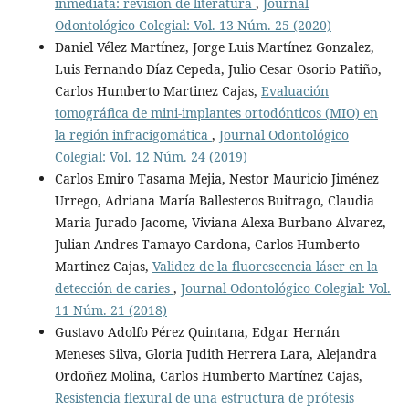
inmediata: revisión de literatura
,
Journal
Odontológico Colegial: Vol. 13 Núm. 25 (2020)
Daniel Vélez Martí­nez, Jorge Luis Martínez Gonzalez,
Luis Fernando Díaz Cepeda, Julio Cesar Osorio Patiño,
Carlos Humberto Martinez Cajas,
Evaluación
tomográfica de mini-implantes ortodónticos (MIO) en
la región infracigomática
,
Journal Odontológico
Colegial: Vol. 12 Núm. 24 (2019)
Carlos Emiro Tasama Mejia, Nestor Mauricio Jiménez
Urrego, Adriana Marí­a Ballesteros Buitrago, Claudia
Maria Jurado Jacome, Viviana Alexa Burbano Alvarez,
Julian Andres Tamayo Cardona, Carlos Humberto
Martinez Cajas,
Validez de la fluorescencia láser en la
detección de caries
,
Journal Odontológico Colegial: Vol.
11 Núm. 21 (2018)
Gustavo Adolfo Pérez Quintana, Edgar Hernán
Meneses Silva, Gloria Judith Herrera Lara, Alejandra
Ordoñez Molina, Carlos Humberto Martínez Cajas,
Resistencia flexural de una estructura de prótesis