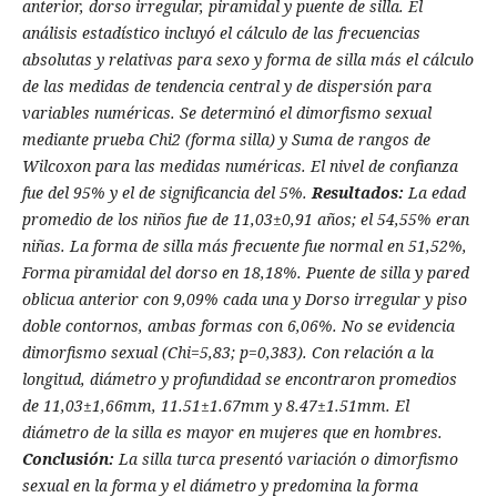
anterior, dorso irregular, piramidal y puente de silla. El
análisis estadí­stico incluyó el cálculo de las frecuencias
absolutas y relativas para sexo y forma de silla más el cálculo
de las medidas de tendencia central y de dispersión para
variables numéricas. Se determinó el dimorfismo sexual
mediante prueba Chi2 (forma silla) y Suma de rangos de
Wilcoxon para las medidas numéricas. El nivel de confianza
fue del 95% y el de significancia del 5%.
Resultados:
La edad
promedio de los niños fue de 11,03±0,91 años; el 54,55% eran
niñas. La forma de silla más frecuente fue normal en 51,52%,
Forma piramidal del dorso en 18,18%. Puente de silla y pared
oblicua anterior con 9,09% cada una y Dorso irregular y piso
doble contornos, ambas formas con 6,06%. No se evidencia
dimorfismo sexual (Chi=5,83; p=0,383). Con relación a la
longitud, diámetro y profundidad se encontraron promedios
de 11,03±1,66mm, 11.51±1.67mm y 8.47±1.51mm. El
diámetro de la silla es mayor en mujeres que en hombres.
Conclusión:
La silla turca presentó variación o dimorfismo
sexual en la forma y el diámetro y predomina la forma