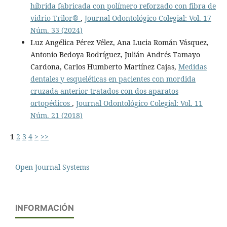
híbrida fabricada con polímero reforzado con fibra de
vidrio Trilor®
,
Journal Odontológico Colegial: Vol. 17
Núm. 33 (2024)
Luz Angélica Pérez Vélez, Ana Lucia Román Vásquez,
Antonio Bedoya Rodrí­guez, Julián Andrés Tamayo
Cardona, Carlos Humberto Martí­nez Cajas,
Medidas
dentales y esqueléticas en pacientes con mordida
cruzada anterior tratados con dos aparatos
ortopédicos
,
Journal Odontológico Colegial: Vol. 11
Núm. 21 (2018)
1
2
3
4
>
>>
Open Journal Systems
INFORMACIÓN