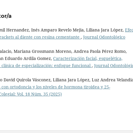
tor/a
lamil Hernandez, Inés Amparo Revelo Mejia, Liliana Jara López,
Efe
brackets al diente con resina cementante
,
Journal Odontológico
 Palacio, Mariana Grossmann Moreno, Andrea Paola Pérez Romo,
an Eduardo Ardila Gomez,
Caracterización facial, esquelética,
a clínica de especialización: enfoque funcional
,
Journal Odontológi
o David Quirola Vásconez, Liliana Jara López, Luz Andrea Velandi
 con ortodoncia y los niveles de hormona tiroidea y 25-
olegial: Vol. 18 Núm. 35 (2025)