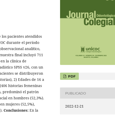
de los pacientes atendidos
COC durante el período
observacional analítico,
 muestra final incluyó 711
en la clínica de
adístico SPSS v26, con un
acientes se distribuyeron
PDF
torias), 2) Edades de 16 a
 (406 historias femeninas
es, predominó el patrón
PUBLICADO
facial en hombres (52,3%).
n en mujeres (52,5%),
2022-12-21
).
Conclusiones:
En la