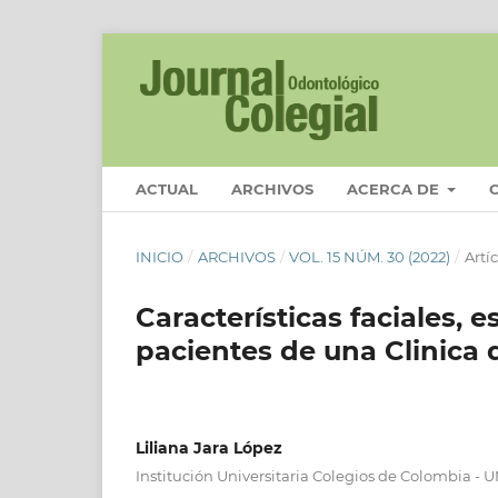
ACTUAL
ARCHIVOS
ACERCA DE
INICIO
/
ARCHIVOS
/
VOL. 15 NÚM. 30 (2022)
/
Artí­
Características faciales, 
pacientes de una Clinica 
Liliana Jara López
Institución Universitaria Colegios de Colombia -