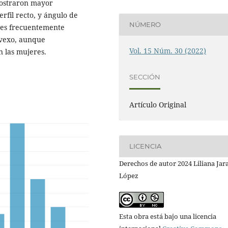
mostraron mayor
rfil recto, y ángulo de
NÚMERO
bres frecuentemente
nvexo, aunque
Vol. 15 Núm. 30 (2022)
n las mujeres.
SECCIÓN
Artí­culo Original
LICENCIA
Derechos de autor 2024 Liliana Jar
López
Esta obra está bajo una licencia