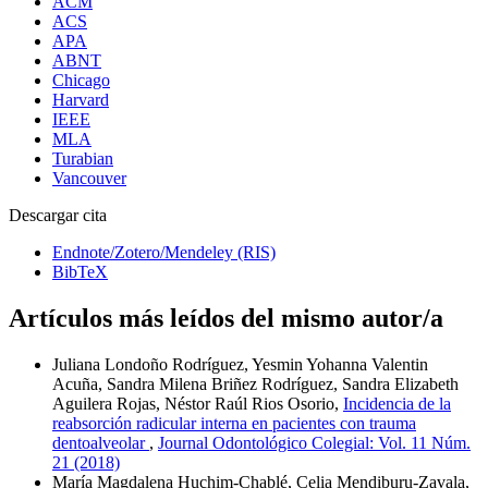
ACM
ACS
APA
ABNT
Chicago
Harvard
IEEE
MLA
Turabian
Vancouver
Descargar cita
Endnote/Zotero/Mendeley (RIS)
BibTeX
Artículos más leídos del mismo autor/a
Juliana Londoño Rodrí­guez, Yesmin Yohanna Valentin
Acuña, Sandra Milena Briñez Rodrí­guez, Sandra Elizabeth
Aguilera Rojas, Néstor Raúl Rios Osorio,
Incidencia de la
reabsorción radicular interna en pacientes con trauma
dentoalveolar
,
Journal Odontológico Colegial: Vol. 11 Núm.
21 (2018)
Marí­a Magdalena Huchim-Chablé, Celia Mendiburu-Zavala,