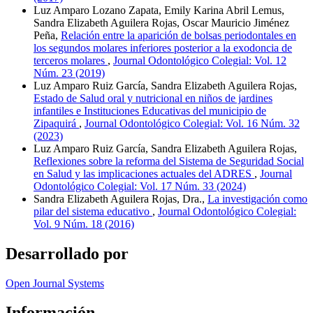
Luz Amparo Lozano Zapata, Emily Karina Abril Lemus,
Sandra Elizabeth Aguilera Rojas, Oscar Mauricio Jiménez
Peña,
Relación entre la aparición de bolsas periodontales en
los segundos molares inferiores posterior a la exodoncia de
terceros molares
,
Journal Odontológico Colegial: Vol. 12
Núm. 23 (2019)
Luz Amparo Ruiz García, Sandra Elizabeth Aguilera Rojas,
Estado de Salud oral y nutricional en niños de jardines
infantiles e Instituciones Educativas del municipio de
Zipaquirá
,
Journal Odontológico Colegial: Vol. 16 Núm. 32
(2023)
Luz Amparo Ruiz García, Sandra Elizabeth Aguilera Rojas,
Reflexiones sobre la reforma del Sistema de Seguridad Social
en Salud y las implicaciones actuales del ADRES
,
Journal
Odontológico Colegial: Vol. 17 Núm. 33 (2024)
Sandra Elizabeth Aguilera Rojas, Dra.,
La investigación como
pilar del sistema educativo
,
Journal Odontológico Colegial:
Vol. 9 Núm. 18 (2016)
Desarrollado por
Open Journal Systems
Información