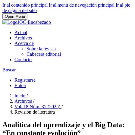
Ir al contenido principal
Ir al menú de navegación principal
Ir al pie
de página del sitio
Open Menu
Actual
Archivos
Acerca de
Sobre la revista
Cabecera editorial
Contacto
Buscar
Registrarse
Entrar
Inicio
/
Archivos
/
Vol. 18 Núm. 35 (2025)
/
Revisión de literatura
Analítica del aprendizaje y el Big Data:
“En constante evolución”