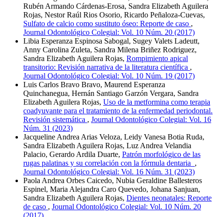
Rubén Armando Cárdenas-Erosa, Sandra Elizabeth Aguilera
Rojas, Nestor Raúl Rios Osorio, Ricardo Peñaloza-Cuevas,
Sulfato de calcio como sustituto óseo: Reporte de caso
,
Journal Odontológico Colegial: Vol. 10 Núm. 20 (2017)
Libia Esperanza Espinosa Sabogal, Sugey Valets Ladeutt,
Anny Carolina Zuleta, Sandra Milena Briñez Rodriguez,
Sandra Elizabeth Aguilera Rojas,
Rompimiento apical
transitorio: Revisión narrativa de la literatura cientí­fica
,
Journal Odontológico Colegial: Vol. 10 Núm. 19 (2017)
Luis Carlos Bravo Bravo, Maurend Esperanza
Quinchanegua, Hernán Santiago Garzón Vergara, Sandra
Elizabeth Aguilera Rojas,
Uso de la metformina como terapia
coadyuvante para el tratamiento de la enfermedad periodontal.
Revisión sistemática
,
Journal Odontológico Colegial: Vol. 16
Núm. 31 (2023)
Jacqueline Andrea Arias Veloza, Leidy Vanesa Botia Ruda,
Sandra Elizabeth Aguilera Rojas, Luz Andrea Velandia
Palacio, Gerardo Ardila Duarte,
Patrón morfológico de las
rugas palatinas y su correlación con la fórmula dentaria
,
Journal Odontológico Colegial: Vol. 16 Núm. 31 (2023)
Paola Andrea Orbes Caicedo, Nubia Geraldine Ballesteros
Espinel, Maria Alejandra Caro Quevedo, Johana Sanjuan,
Sandra Elizabeth Aguilera Rojas,
Dientes neonatales: Reporte
de caso
,
Journal Odontológico Colegial: Vol. 10 Núm. 20
(2017)